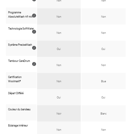
Programme
AbsoluteWash 49 min.
Non
Non
Technologie SoftWater
Non
Non
Système PreciseWash
Oui
Oui
Tambour CareDrum
Non
Non
Certification
Woolmark®
Blue
Non
Départ Différé
Oui
Oui
Couleur du bandeau
Blanc
Noir
Eclairage intérieur
Non
Non