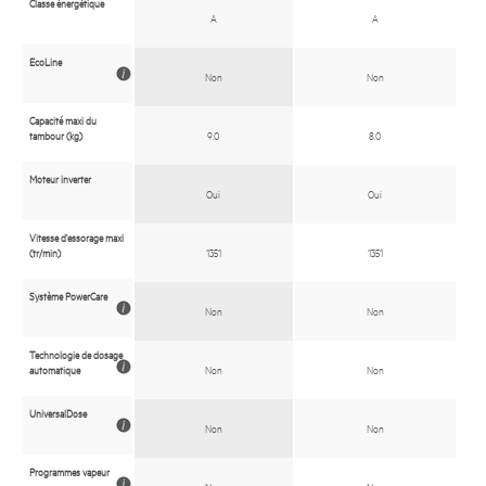
Classe énergétique
A
A
EcoLine
Non
Non
Capacité maxi du
tambour (kg)
9.0
8.0
Moteur inverter
Oui
Oui
Vitesse d'essorage maxi
(tr/min)
1351
1351
Système PowerCare
Non
Non
Technologie de dosage
automatique
Non
Non
UniversalDose
Non
Non
Programmes vapeur
Non
Non