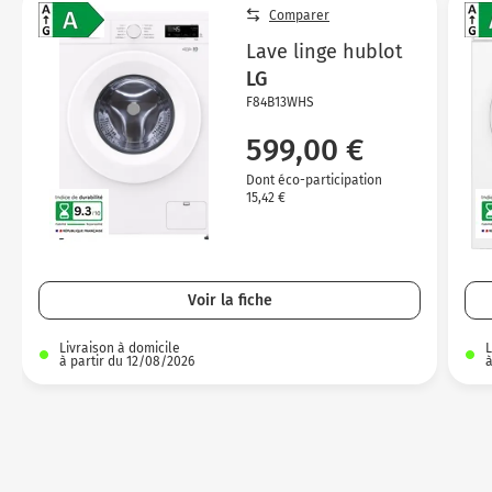
Comparer
Lave linge hublot
LG
F84B13WHS
599,00 €
Dont éco-participation
15,42 €
Voir la fiche
Livraison à domicile
L
à partir du 12/08/2026
à