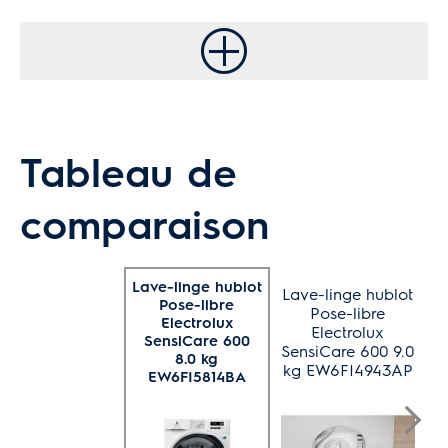
Tableau de
comparaison
La
Lave-linge hublot
Lave-linge hublot
Pose-libre
Pose-libre
Electrolux
Electrolux
SensiCare 600
P
SensiCare 600 9.0
8.0 kg
kg EW6FI4943AP
EW6FI5814BA