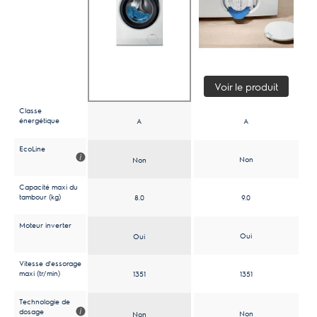
Voir le produit
Classe
énergétique
A
A
EcoLine
Non
Non
Capacité maxi du
tambour (kg)
8.0
9.0
Moteur inverter
Oui
Oui
Vitesse d'essorage
maxi (tr/min)
1351
1351
Technologie de
dosage
Non
Non