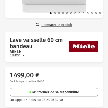
Micro-ondes
Sélection durable
Conseils
Con
Hac
Crê
Sac
Four encastrable
Conseils
Nos bons plans préparation culinaire, petite cuisine et
Voi
Tra
Voi
Voi
cuisson
Réfrigérateur
Nos bons plans TV Video et Son
Comparer le produit
Acc
Congélateur
Voi
Lave vaisselle 60 cm
Conseils
bandeau
Nos bons plans Gros Electromenager
MIELE
G5811SCIIN
Avis
clients
1 499,00 €
Dont éco-participation 15,42 €
M'informer de sa disponibilité
Ou appelez-nous au 03 23 26 39 40