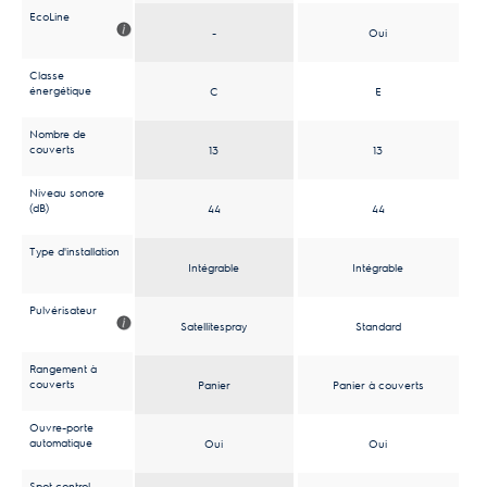
EcoLine
Oui
-
Classe
énergétique
C
E
Nombre de
couverts
13
13
Niveau sonore
(dB)
44
44
Type d'installation
Intégrable
Intégrable
Pulvérisateur
Satellitespray
Standard
Rangement à
couverts
Panier à couverts
Panier
Ouvre-porte
automatique
Oui
Oui
Spot control