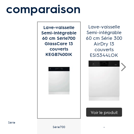
comparaison
Lave-vaisselle
Lave-vaisselle
Semi-intégrable
S
Semi-intégrable
60 cm Série 300
6
60 cm Série700
GlassCare 13
AirDry 13
Sa
couverts
couverts
KEGB7400IK
ESI5344LOK
Voir le produit
Série
Série700
-