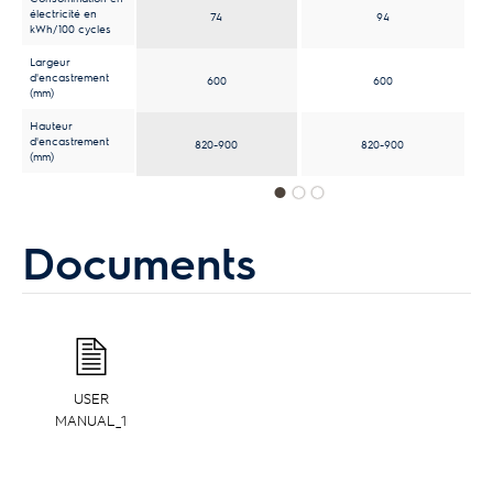
électricité en
94
74
kWh/100 cycles
Largeur
d'encastrement
600
600
(mm)
Hauteur
d'encastrement
820-900
820-900
(mm)
Documents
USER
MANUAL_1