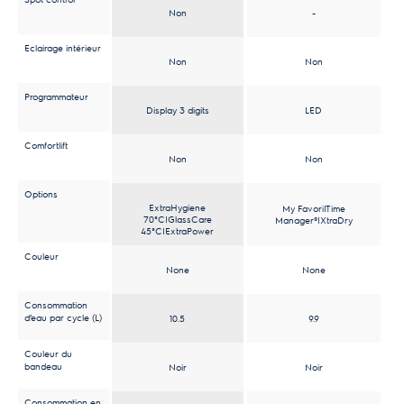
-
Non
Eclairage intérieur
Non
Non
Programmateur
LED
Display 3 digits
Comfortlift
Non
Non
Options
ExtraHygiene
My Favori|Time
70°C|GlassCare
Manager®|XtraDry
45°C|ExtraPower
Couleur
None
None
Consommation
d’eau par cycle (L)
9.9
10.5
Couleur du
bandeau
Noir
Noir
Consommation en