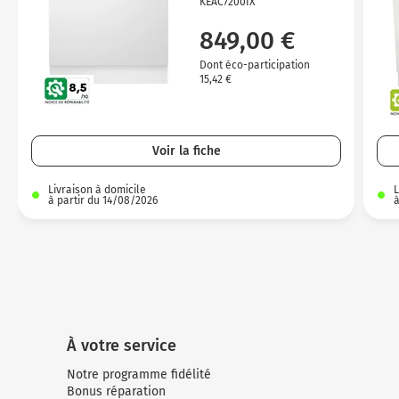
KEAC7200IX
849,00 €
Dont éco-participation
15,42 €
Voir la fiche
Livraison à domicile
L
à partir du 14/08/2026
à
À votre service
Notre programme fidélité
Bonus réparation