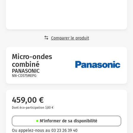
Micro-ondes
Sélection durable
Conseils
Con
Hac
Crê
Sac
Four encastrable
Conseils
Nos bons plans préparation culinaire, petite cuisine et
Voi
Tra
Voi
Voi
cuisson
Réfrigérateur
Nos bons plans TV Video et Son
Acc
Congélateur
Comparer le produit
Voi
Conseils
Micro-ondes
Nos bons plans Gros Electromenager
combiné
PANASONIC
NN-CD575MEPG
Avis
clients
459,00 €
Dont éco-participation 3,80 €
M'informer de sa disponibilité
Ou appelez-nous au 03 23 26 39 40