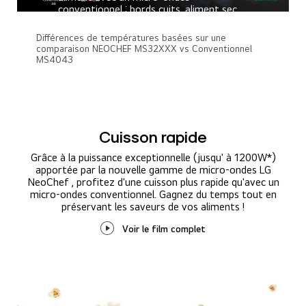
conventionnel : bords cuits, aliment sec,
cœur encore congelé. En effet, vos
aliments seront dorénavant décongelés
Différences de températures basées sur une
en douceur, sans agression, pour un
comparaison NEOCHEF MS32XXX vs Conventionnel
rendu savoureux et une texture
MS4043
respectée.
Voir le film complet
Cuisson rapide
Grâce à la puissance exceptionnelle (jusqu' à 1200W*)
apportée par la nouvelle gamme de micro-ondes LG
NeoChef , profitez d'une cuisson plus rapide qu'avec un
micro-ondes conventionnel. Gagnez du temps tout en
préservant les saveurs de vos aliments !
Voir le film complet