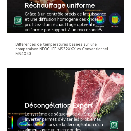
Réchauffage uniforme
Grâce à un contrôle précis de la puissance
et une diffusion homogène des ondes,
profitez d'un réchauffage optimal et
uniforme par rapport à un micro-ondes
conventionnel.
Différences de températures basées sur une
Voir le film complet
comparaison NEOCHEF MS32XXX vs Conventionnel
MS4043
Décongélation Expert
Le système de séquençage du Smart
Inverter permet d'éviter les problèmes
rencontrés lors de la décongélation d'un
aliment avec un micro-ondes