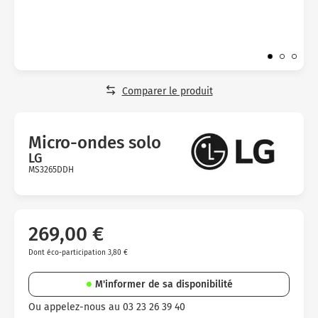
Micro-ondes
Sélection durable
Conseils
Con
Hac
Crê
Sac
Four encastrable
Conseils
Nos bons plans préparation culinaire, petite cuisine et
Voi
Tra
Voi
Voi
cuisson
Réfrigérateur
Nos bons plans TV Video et Son
Acc
Congélateur
Comparer le produit
Voi
Conseils
Micro-ondes solo
Nos bons plans Gros Electromenager
LG
MS3265DDH
Avis
clients
269,00 €
Dont éco-participation 3,80 €
M'informer de sa disponibilité
Ou appelez-nous au 03 23 26 39 40