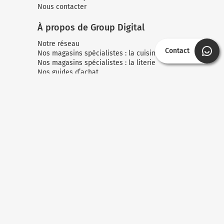
Nous contacter
À propos de Group Digital
Notre réseau
Contact
Nos magasins spécialistes : la cuisine
Nos magasins spécialistes : la literie
Nos guides d’achat
Nos marques partenaires
Nos offres de remboursement
Notre newsletter
Accessibilité : non conforme
Paiements
Suivez-nous :
© Group Digital
Mentions légales
Gérer mes cookies
Politique de confidentialité
CGV