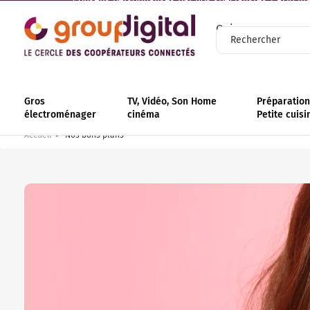
Conseils personnalisés par nos spécialistes | +110 mag
Qui sommes-nous
Gros
TV, Vidéo, Son Home
Préparation 
électroménager
cinéma
Petite cuisi
Accueil
Nos bons plans