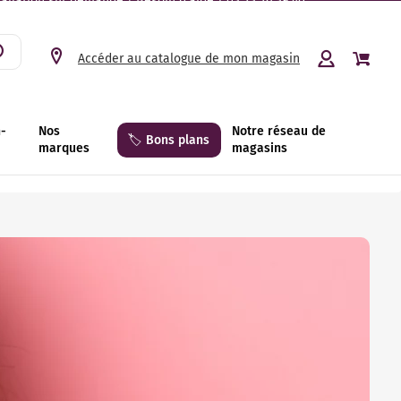
tallation sur demande | Besoin d’aide ? 03 23 26 39 40.
Accéder au catalogue de mon magasin
n-
Nos
Notre réseau de
🏷️ Bons plans
marques
magasins