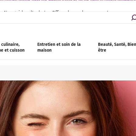
asins partout en France | Livraison - retrait en magasin gratuit | Ins
Nos guides d'achat
Offres de remboursement
culinaire,
Entretien et soin de la
Beauté, Santé, Bie
ne et cuisson
maison
être