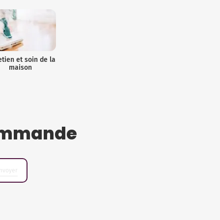
etien et soin de la
maison
 commande
nvoyer