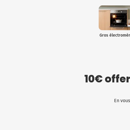
Gros électromé
10€ offe
En vous