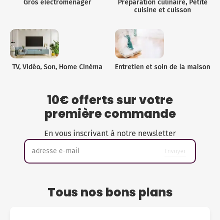
Gros électroménager
Préparation culinaire, Petite
Micro-ondes
Sélection durable
cuisine et cuisson
Conseils
Con
Hac
Crê
Sac
Four encastrable
Conseils
Nos bons plans préparation culinaire, petite cuisine et
Voi
Tra
Voi
Voi
cuisson
Réfrigérateur
Nos bons plans TV Video et Son
Acc
Congélateur
TV, Vidéo, Son, Home Cinéma
Entretien et soin de la maison
Voi
Conseils
10€ offerts sur votre
Nos bons plans Gros Electromenager
première commande
En vous inscrivant à notre newsletter
adresse e-mail
Envoyer
Tous nos bons plans