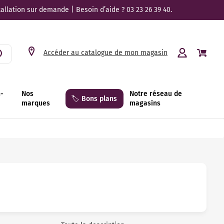
tallation sur demande | Besoin d’aide ? 03 23 26 39 40.
Accéder au catalogue de mon magasin
n-
Nos
Notre réseau de
🏷️ Bons plans
marques
magasins