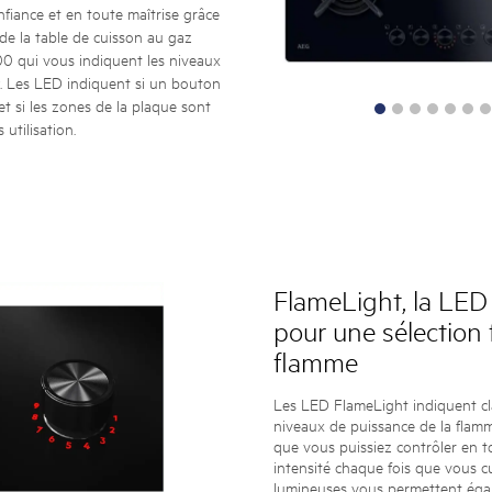
fiance et en toute maîtrise grâce
e la table de cuisson au gaz
0 qui vous indiquent les niveaux
9. Les LED indiquent si un bouton
et si les zones de la plaque sont
utilisation.
FlameLight, la LED
pour une sélection f
flamme
Les LED FlameLight indiquent cl
niveaux de puissance de la flamme
que vous puissiez contrôler en t
intensité chaque fois que vous c
lumineuses vous permettent éga