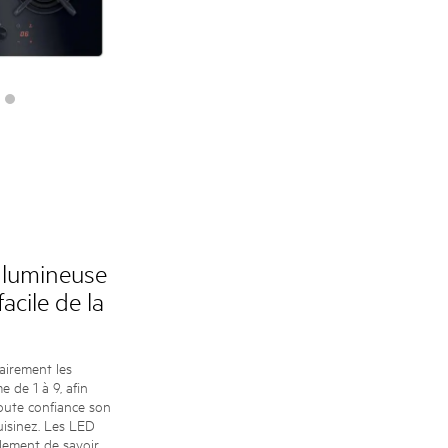
 lumineuse
acile de la
airement les
 de 1 à 9, afin
oute confiance son
uisinez. Les LED
lement de savoir