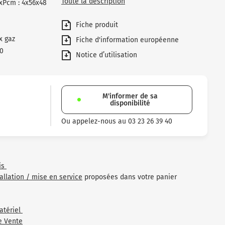
Toute la description
xPcm : 4x56x48
Fiche produit
x gaz
Fiche d'information européenne
00
Notice d’utilisation
M'informer de sa
disponibilité
Ou appelez-nous au 03 23 26 39 40
is
tallation / mise en service
proposées dans votre panier
atériel
e Vente