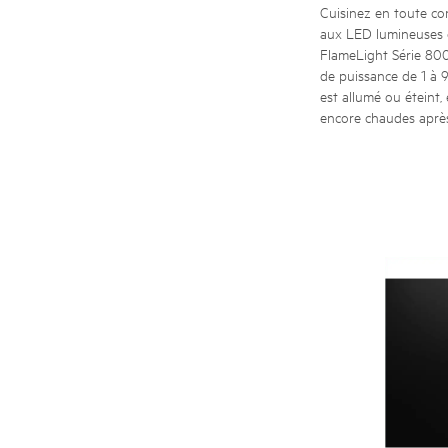
Cuisinez en toute con
aux LED lumineuses d
FlameLight Série 800
de puissance de 1 à 
est allumé ou éteint, 
encore chaudes après 