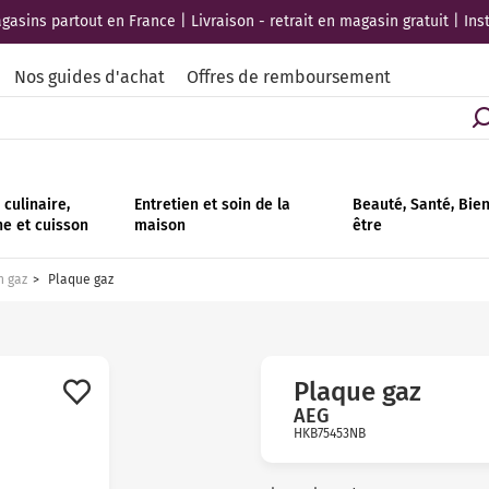
asins partout en France | Livraison - retrait en magasin gratuit | Ins
Nos guides d'achat
Offres de remboursement
culinaire,
Entretien et soin de la
Beauté, Santé, Bie
ne et cuisson
maison
être
n gaz
Plaque gaz
Plaque gaz
AEG
HKB75453NB
Avis
clients