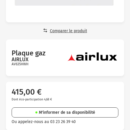
Micro-ondes
Sélection durable
Conseils
Con
Hac
Crê
Sac
Four encastrable
Conseils
Nos bons plans préparation culinaire, petite cuisine et
Voi
Tra
Voi
Voi
cuisson
Réfrigérateur
Nos bons plans TV Video et Son
Comparer le produit
Acc
Congélateur
Voi
Conseils
Plaque gaz
Nos bons plans Gros Electromenager
AIRLUX
AV635HWH
Avis
clients
415,00 €
Dont éco-participation 4,68 €
M'informer de sa disponibilité
Ou appelez-nous au 03 23 26 39 40