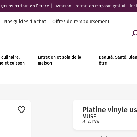
asins partout en France | Livraison - retrait en magasin gratuit | Ins
Nos guides d'achat
Offres de remboursement
culinaire,
Entretien et soin de la
Beauté, Santé, Bie
ne et cuisson
maison
être
Platine vinyle u
MUSE
MT-201WW
Avis
clients