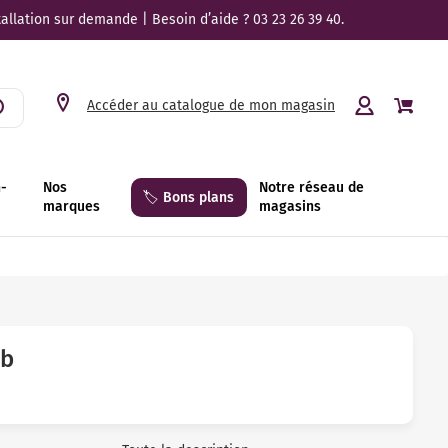
tallation sur demande | Besoin d’aide ? 03 23 26 39 40.
Accéder au catalogue de mon magasin
n-
Nos
Notre réseau de
🏷️ Bons plans
marques
magasins
sb