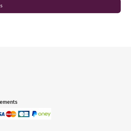
es
iements