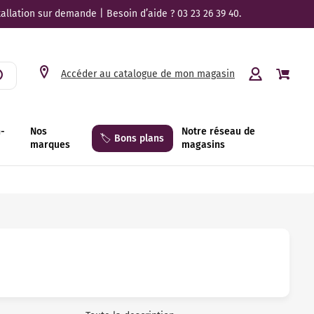
tallation sur demande | Besoin d’aide ? 03 23 26 39 40.
Accéder au catalogue de mon magasin
n-
Nos
Notre réseau de
🏷️ Bons plans
marques
magasins