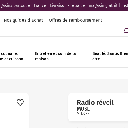
asins partout en France | Livraison - retrait en magasin gratuit | Ins
Nos guides d'achat
Offres de remboursement
culinaire,
Entretien et soin de la
Beauté, Santé, Bie
ne et cuisson
maison
être
Radio réveil
MUSE
M-17CPK
Avis
clients