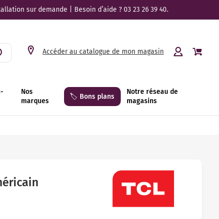
tallation sur demande | Besoin d’aide ? 03 23 26 39 40.
Accéder au catalogue de mon magasin
n-
Nos
Notre réseau de
🏷️ Bons plans
marques
magasins
méricain