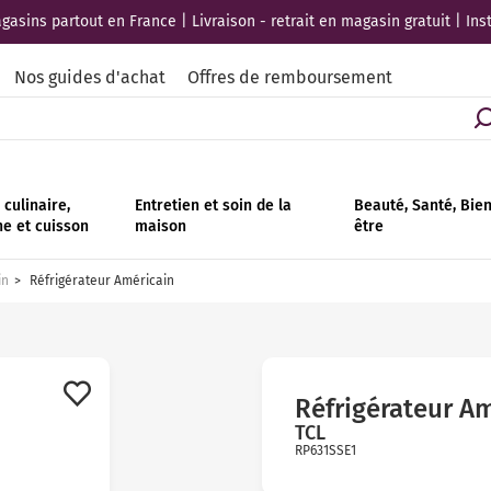
asins partout en France | Livraison - retrait en magasin gratuit | Ins
Nos guides d'achat
Offres de remboursement
culinaire,
Entretien et soin de la
Beauté, Santé, Bie
ne et cuisson
maison
être
in
Réfrigérateur Américain
Réfrigérateur A
TCL
RP631SSE1
Avis