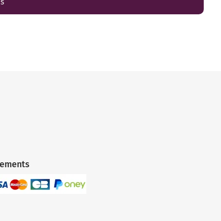
es
iements