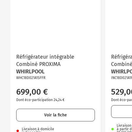
Réfrigérateur intégrable
Réfrigér
Combiné PROXIMA
Combiné
WHIRLPOOL
WHIRLP
WHC18D021A1SFFR
INC18D021A1
699,00 €
529,0
Dont éco-participation 24,24 €
Dont éco-part
Voir la fiche
Livraison
Livraison à domicile
à partir 