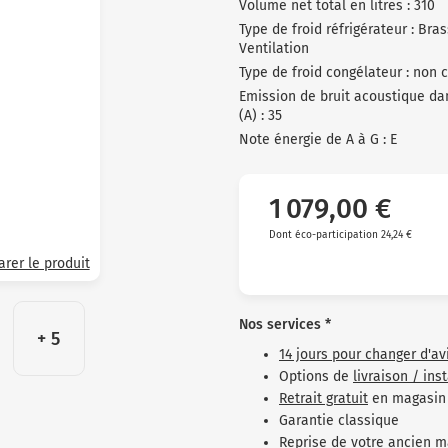
Volume net total en litres : 310
Type de froid réfrigérateur : Bra
Ventilation
Type de froid congélateur : non 
Emission de bruit acoustique dan
(A) : 35
Note énergie de A à G : E
1 079,00 €
Dont éco-participation 24,24 €
rer le produit
Nos services *
+ 5
14 jours pour changer d'av
Options de
livraison / ins
Retrait gratuit
en magasin
Garantie classique
Reprise de votre ancien m