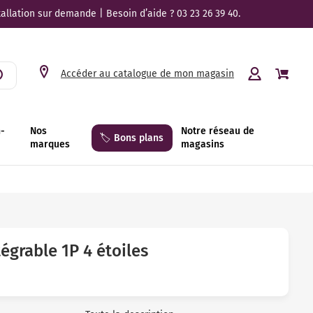
tallation sur demande | Besoin d’aide ? 03 23 26 39 40.
Accéder au catalogue de mon magasin
n-
Nos
Notre réseau de
🏷️ Bons plans
marques
magasins
tégrable 1P 4 étoiles