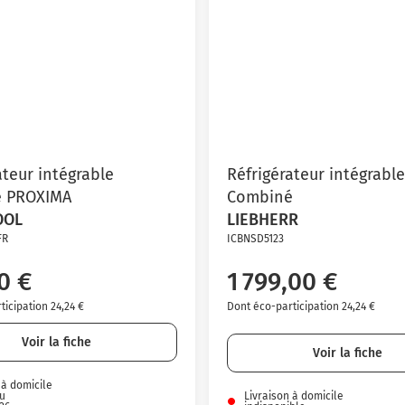
ateur intégrable
Réfrigérateur intégrable
 PROXIMA
Combiné
OOL
LIEBHERR
FR
ICBNSD5123
0 €
1 799,00 €
icipation 24,24 €
Dont éco-participation 24,24 €
Voir la fiche
Voir la fiche
 à domicile
du
Livraison à domicile