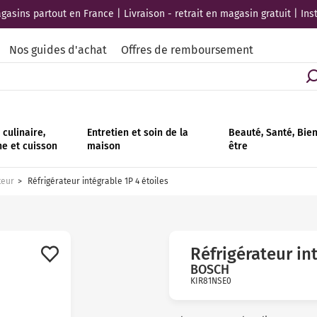
asins partout en France | Livraison - retrait en magasin gratuit | Ins
Nos guides d'achat
Offres de remboursement
culinaire,
Entretien et soin de la
Beauté, Santé, Bie
ne et cuisson
maison
être
teur
Réfrigérateur intégrable 1P 4 étoiles
Réfrigérateur in
BOSCH
KIR81NSE0
Avis
clients