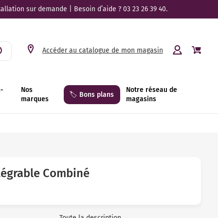
tallation sur demande | Besoin d’aide ? 03 23 26 39 40.
Accéder au catalogue de mon magasin
n-
Nos
Notre réseau de
🏷️ Bons plans
marques
magasins
ntégrable Combiné
Toute la description