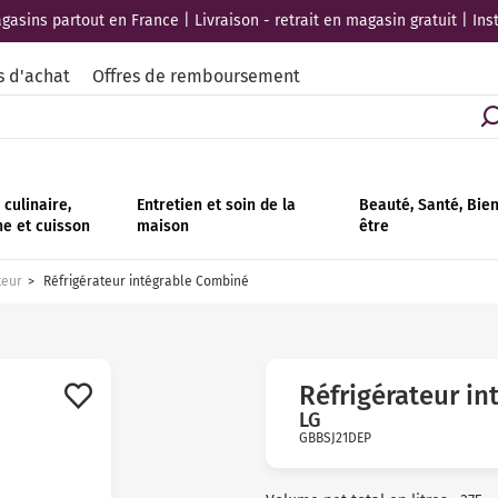
asins partout en France | Livraison - retrait en magasin gratuit | Ins
s d'achat
Offres de remboursement
culinaire,
Entretien et soin de la
Beauté, Santé, Bie
ne et cuisson
maison
être
teur
Réfrigérateur intégrable Combiné
Réfrigérateur i
LG
GBBSJ21DEP
Avis
clients