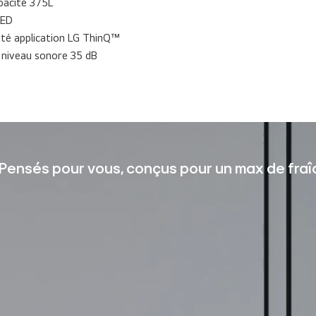
pacité 375L
LED
ité application LG ThinQ™
: niveau sonore 35 dB
Pensés pour vous, conçus pour un max de fra