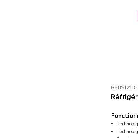
GBBSJ21D
Réfrigér
Fonctionn
Technolog
Technolog