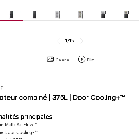
1/15
Galerie
Film
EP
ateur combiné | 375L | Door Cooling+™
alités principales
ie Multi Air Flow™
ie Door Cooling+™