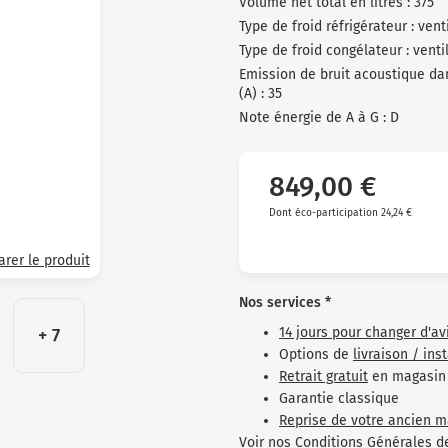
Volume net total en litres : 375
Type de froid réfrigérateur : vent
Type de froid congélateur : ventil
Emission de bruit acoustique dan
(A) : 35
Note énergie de A à G : D
849,00 €
Dont éco-participation 24,24 €
rer le produit
Nos services *
14 jours pour changer d'av
+ 7
Options de
livraison / ins
Retrait gratuit
en magasin
Garantie classique
Reprise de votre ancien m
Voir nos
Conditions Générales d