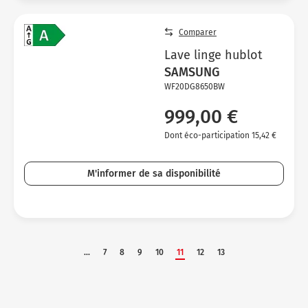
Comparer
Lave linge hublot
SAMSUNG
WF20DG8650BW
999,00 €
Dont éco-participation 15,42 €
M'informer de sa disponibilité
...
7
8
9
10
11
12
13