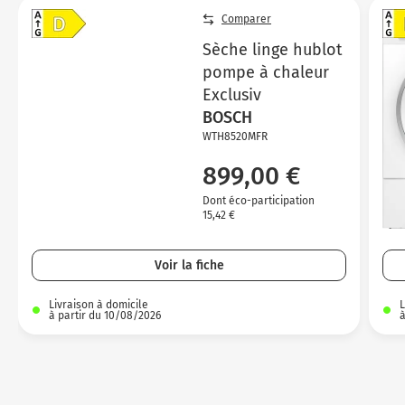
Comparer
Sèche linge hublot
pompe à chaleur
Exclusiv
BOSCH
WTH8520MFR
899,00 €
Dont éco-participation
15,42 €
Voir la fiche
Livraison à domicile
L
à partir du 10/08/2026
à