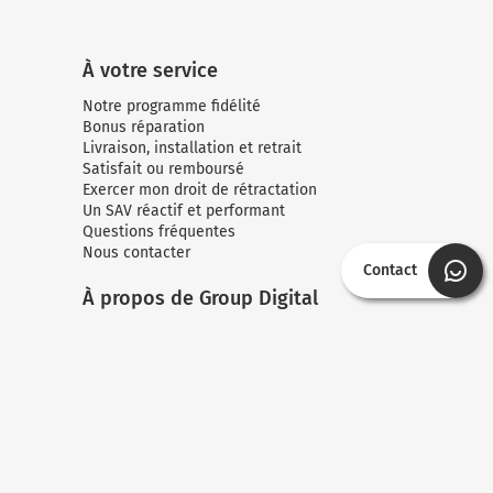
À votre service
Notre programme fidélité
Bonus réparation
Livraison, installation et retrait
Satisfait ou remboursé
Exercer mon droit de rétractation
Un SAV réactif et performant
Questions fréquentes
Nous contacter
Contact
À propos de Group Digital
Notre réseau
Nos magasins spécialistes : la cuisine
Nos magasins spécialistes : la literie
Nos guides d’achat
Nos marques partenaires
Nos offres de remboursement
Notre newsletter
Accessibilité : non conforme