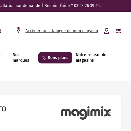
tallation sur demande | Besoin d’aide ? 03 23 26 39 40.
Accéder au catalogue de mon magasin
n-
Nos
Notre réseau de
🏷️ Bons plans
marques
magasins
TO