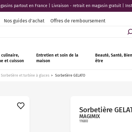
asins partout en France | Livraison - retrait en magasin gratuit | Ins
Nos guides d'achat
Offres de remboursement
culinaire,
Entretien et soin de la
Beauté, Santé, Bie
ne et cuisson
maison
être
Sorbetière et turbine à glaces
Sorbetière GELATO
Sorbetière GELA
MAGIMIX
11680
Avis