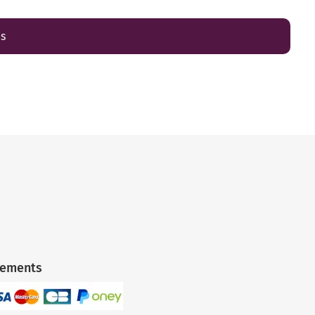
es
iements