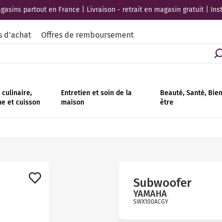
asins partout en France | Livraison - retrait en magasin gratuit | Ins
s d'achat
Offres de remboursement
culinaire,
Entretien et soin de la
Beauté, Santé, Bie
ne et cuisson
maison
être
Subwoofer
YAMAHA
SWX100ACGY
Avis
clients