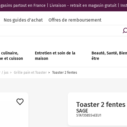
asins partout en France | Livraison - retrait en magasin gratuit | Ins
Nos guides d'achat
Offres de remboursement
culinaire,
Entretien et soin de la
Beauté, Santé, Bie
ne et cuisson
maison
être
 / jus
Grille pain et Toaster
Toaster 2 fentes
Toaster 2 fentes
SAGE
STA735BSS4EEU1
Avis
clients