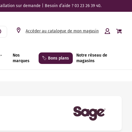
tallation sur demande | Besoin d’aide ? 03 23 26 39 40.
Accéder au catalogue de mon magasin
n-
Nos
Notre réseau de
🏷️ Bons plans
marques
magasins