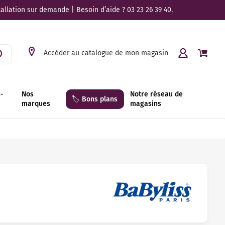
tallation sur demande | Besoin d’aide ? 03 23 26 39 40.
Accéder au catalogue de mon magasin
n-
Nos
Notre réseau de
🏷️ Bons plans
marques
magasins