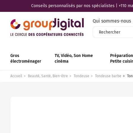
Conseils personnalisés par nos spécialistes | +110 mag
Qui sommes-nous
Gros
TV, Vidéo, Son Home
Préparation 
électroménager
cinéma
Petite cuisi
Accueil
Beauté, Santé, Bien-être
Tondeuse
Tondeuse barbe
Ton