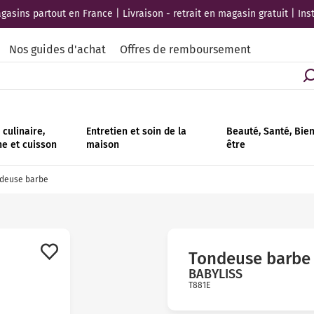
asins partout en France | Livraison - retrait en magasin gratuit | Ins
Nos guides d'achat
Offres de remboursement
culinaire,
Entretien et soin de la
Beauté, Santé, Bie
ne et cuisson
maison
être
deuse barbe
Tondeuse barbe
BABYLISS
T881E
Avis
clients