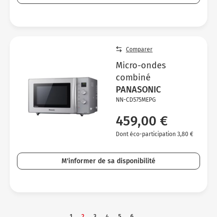
Comparer
Micro-ondes
combiné
PANASONIC
NN-CD575MEPG
459,00 €
Dont éco-participation 3,80 €
M'informer de sa disponibilité
1
2
3
4
5
6
...