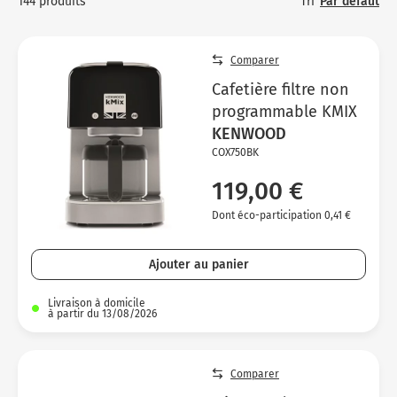
Tri
Par défaut
144 produits
Micro-ondes
Sélection durable
Conseils
Con
Hac
Crê
Sac
Four encastrable
Conseils
Nos bons plans préparation culinaire, petite cuisine et
Comparer
Voi
Tra
Voi
Voi
cuisson
Réfrigérateur
Nos bons plans TV Video et Son
Cafetière filtre non
Acc
programmable KMIX
Congélateur
KENWOOD
Voi
Conseils
COX750BK
Nos bons plans Gros Electromenager
119,00 €
Dont éco-participation 0,41 €
Ajouter au panier
Livraison à domicile
à partir du 13/08/2026
Comparer