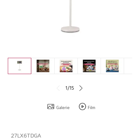
1/15
Galerie
Film
27LX6TDGA