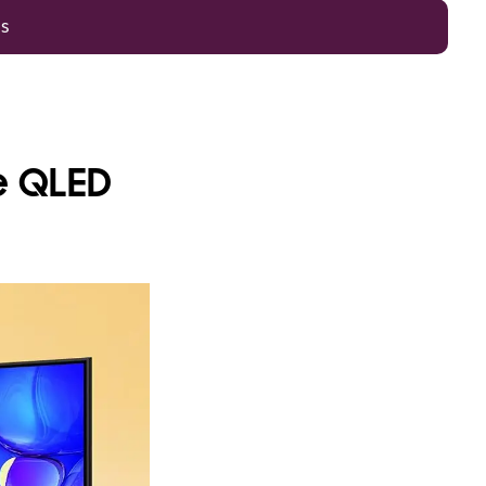
es
e QLED