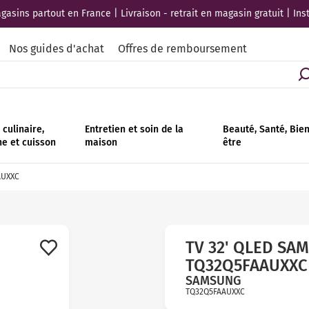
asins partout en France | Livraison - retrait en magasin gratuit | Ins
Nos guides d'achat
Offres de remboursement
culinaire,
Entretien et soin de la
Beauté, Santé, Bie
ne et cuisson
maison
être
AUXXC
TV 32' QLED SA
TQ32Q5FAAUXXC
SAMSUNG
TQ32Q5FAAUXXC
Avis