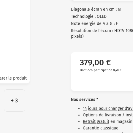
clients
Diagonale écran en cm : 61
Technologie : QLED
Note énergie de A à G : F
Résolution de l'écran : HDTV 108
pixels)
379,00 €
Dont éco-participation 8,40 €
rer le produit
Nos services *
+ 3
14 jours pour changer d'av
Options de
livraison / ins
Retrait gratuit
en magasin
Garantie classique