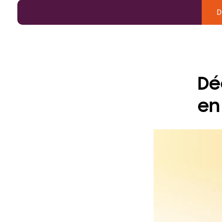
D
Dé
en 