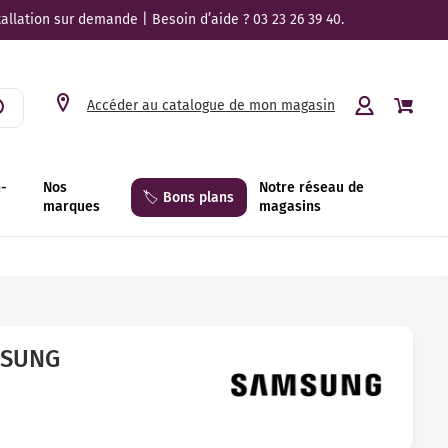
tallation sur demande | Besoin d’aide ? 03 23 26 39 40.
Accéder au catalogue de mon magasin
n-
Nos
Notre réseau de
🏷️ Bons plans
marques
magasins
MSUNG