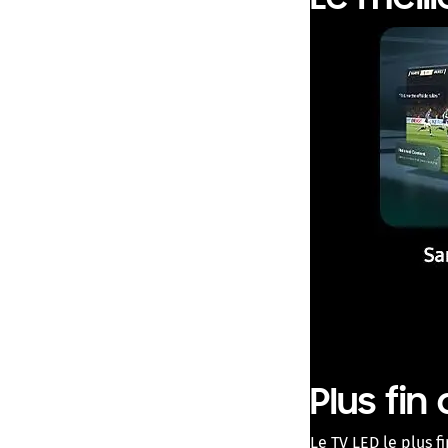
Le meil
Plus fin
Le TV LED le plus 