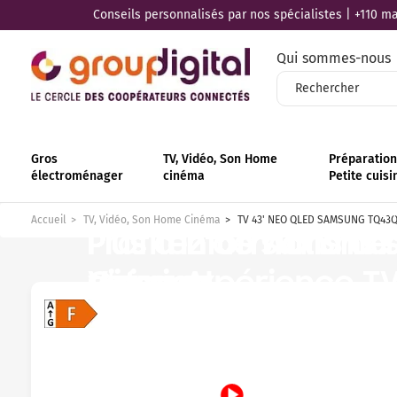
Conseils personnalisés par nos spécialistes | +110 mag
Qui sommes-nous
Gros
TV, Vidéo, Son Home
Préparation 
électroménager
cinéma
Petite cuisi
En
Accueil
TV, Vidéo, Son Home Cinéma
TV 43' NEO QLED SAMSUNG TQ43
Plus d’informations
Plus d’informations s
Plus d’informations 
Profitez de 7 ans de
Plus d’informations 
Plus d’infos sur Sma
Vision AI
d’image
Gaming
votre expérience T