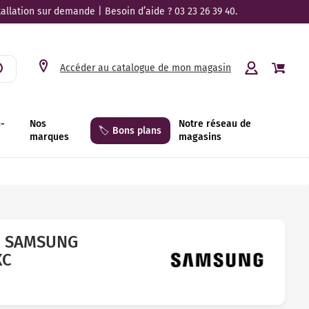
tallation sur demande | Besoin d’aide ? 03 23 26 39 40.
Accéder au catalogue de mon magasin
n-
Nos
Notre réseau de
🏷️ Bons plans
marques
magasins
tal 4K)
D SAMSUNG
XC