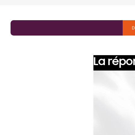
D
La répo