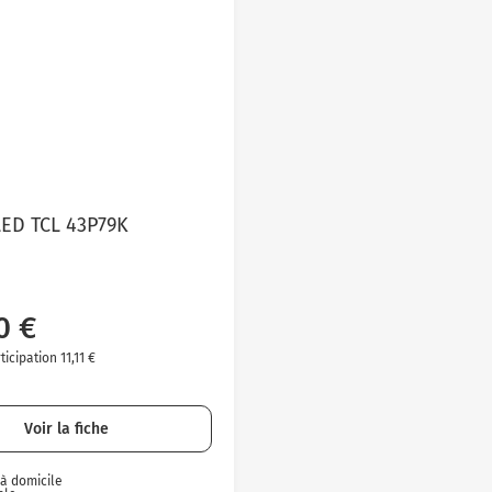
LED TCL 43P79K
0 €
icipation 11,11 €
Voir la fiche
 à domicile