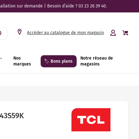
tallation sur demande | Besoin d’aide ? 03 23 26 39 40.
Accéder au catalogue de mon magasin
n-
Nos
Notre réseau de
🏷️ Bons plans
marques
magasins
 43S59K