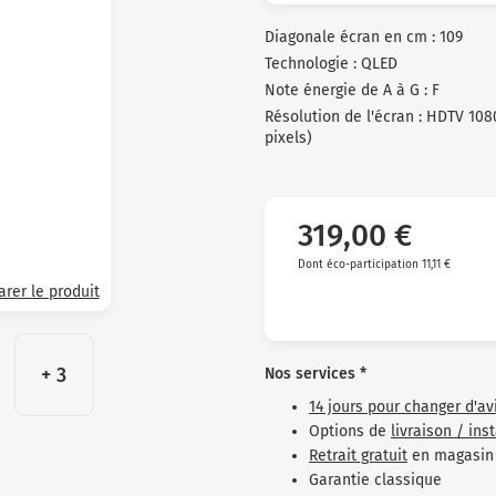
clients
Diagonale écran en cm : 109
Technologie : QLED
Note énergie de A à G : F
Résolution de l'écran : HDTV 108
pixels)
319,00 €
Dont éco-participation 11,11 €
rer le produit
+ 3
Nos services *
14 jours pour changer d'av
Options de
livraison / ins
Retrait gratuit
en magasin
Garantie classique