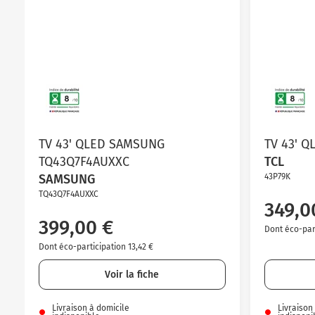
TV 43' QLED SAMSUNG
TV 43' Q
TQ43Q7F4AUXXC
TCL
SAMSUNG
43P79K
TQ43Q7F4AUXXC
349,0
399,00 €
Dont éco-part
Dont éco-participation 13,42 €
Voir la fiche
Livraison à domicile
Livraison