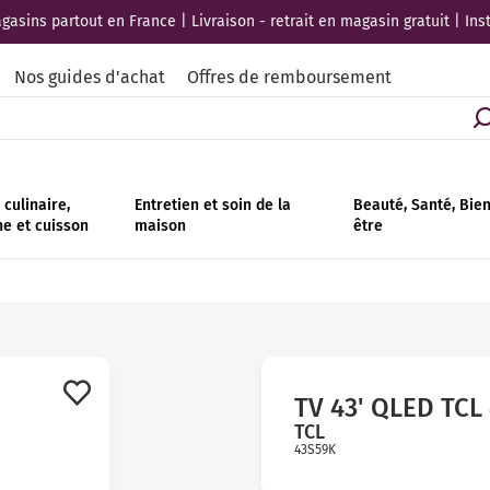
asins partout en France | Livraison - retrait en magasin gratuit | Ins
Nos guides d'achat
Offres de remboursement
culinaire,
Entretien et soin de la
Beauté, Santé, Bie
ne et cuisson
maison
être
TV 43' QLED TCL
TCL
43S59K
Avis