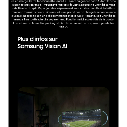
ris en charge. Cette fonctionnalité fournit du contenu généré par l’IA, dont la préc
ision n’est pas garantie — veuillez vérifier les résultats. Nécessite une télécomma
nde Bluetooth spécifique (vendue séparément sur certains modèles). La téléco
mmande fournie avec certains modèles ne prend pas en charge la reconnaissanc
e vocale. Nécessite soit une télécommande Mobile Quick Remote, soit une téléco
mmande Bluetooth achetée séparément. Fonctionnalité accessible via le bouton
IA ou le bouton Accueil (appui long) de la télécommande ne disposant pas de bou
ton IA.
Plus d’infos sur
Samsung Vision AI