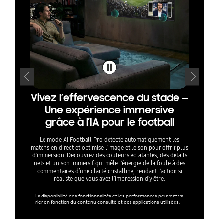
Vivez l’effervescence du stade —
Sépa
Une expérience immersive
audi
grâce à l’IA pour le football
so
Le mode AI Football Pro détecte automatiquement les
AI Sound 
matchs en direct et optimise l’image et le son pour offrir plus
analyser 
d’immersion. Découvrez des couleurs éclatantes, des détails
voix et e
nets et un son immersif qui mêle l’énergie de la foule à des
l'aide 
commentaires d’une clarté cristalline, rendant l’action si
profite
réaliste que vous avez l’impression d’y être.
La disponibilité des fonctionnalités et les performances peuvent va
La prise e
rier en fonction du contenu consulté et des applications utilisées.
du contenu