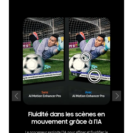
Fluidité dans les scènes en
Tra
mouvement grâce à l’IA
une 
rés
Le processeur exploite l’IA pour affiner et fluidifier le