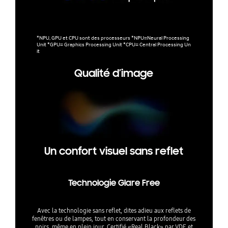
*NPU, GPU et CPU sont des processeurs *NPU=Neural Processing
Unit *GPU= Graphics Processing Unit *CPU= Central Processing Un
it
Qualité d’image
Un confort visuel sans reflet
Technologie Glare Free
Avec la technologie sans reflet, dites adieu aux reflets de
fenêtres ou de lampes, tout en conservant la profondeur des
noirs, même en plein jour. Certifié «Real Black» par VDE et