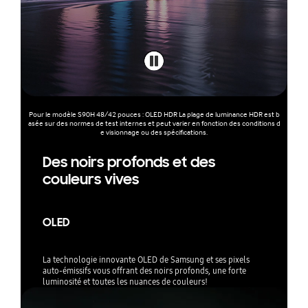
Pour le modèle S90H 48/42 pouces : OLED HDR La plage de luminance HDR est b
asée sur des normes de test internes et peut varier en fonction des conditions d
e visionnage ou des spécifications.
Des noirs profonds et des
couleurs vives
OLED
La technologie innovante OLED de Samsung et ses pixels
auto-émissifs vous offrant des noirs profonds, une forte
luminosité et toutes les nuances de couleurs!