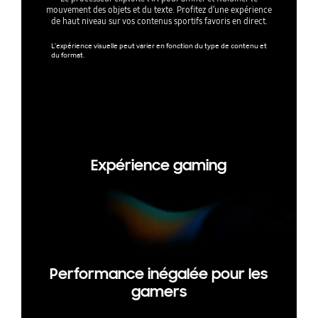
mouvement des objets et du texte. Profitez d’une expérience
de haut niveau sur vos contenus sportifs favoris en direct.
Vivez vos 
process
L’expérience visuelle peut varier en fonction du type de contenu et
du format.
résoluti
L'expérien
du format.
nexion à u
Expérience gaming
Performance inégalée pour les
gamers