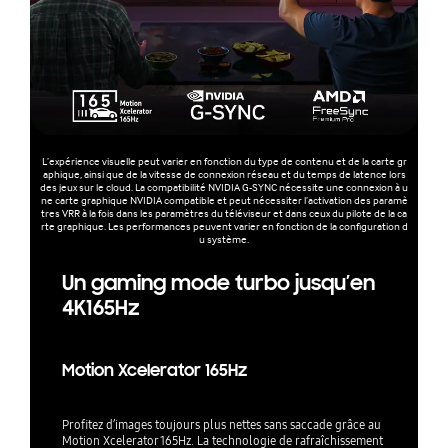
L’expérience visuelle peut varier en fonction du type de contenu et de la carte gr
aphique, ainsi que de la vitesse de connexion réseau et du temps de latence lors
des jeux sur le cloud. La compatibilité NVIDIA G-SYNC nécessite une connexion à u
ne carte graphique NVIDIA compatible et peut nécessiter l’activation des paramè
tres VRR à la fois dans les paramètres du téléviseur et dans ceux du pilote de la ca
rte graphique. Les performances peuvent varier en fonction de la configuration d
u système.
Un gaming mode turbo jusqu’en
4K165Hz
Motion Xcelerator 165Hz
Profitez d’images toujours plus nettes sans saccade grâce au
Motion Xcelerator 165Hz. La technologie de rafraîchissement