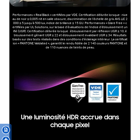
Performances « Real Black » certifiées par VDE. Certification délivrée lorsque : nive
au de noir ≤ 0,005 nit en salle obscure, discrimination de l’échelle de gris AVG ΔE 2
000 ≤ 5 jusqu’à 500 lux, indice de brillance ≤ 15 GU. Performances « Glare Free » c
ertifiées par UL Solutions, sur la base d’évaluations de l’indice d’éblouissement un
ifié (UGR). Certification délivrée lorsque : éblouissement par réflexion UGR ≤ 10, é
blouissement gênant UGR ≤ 22 et éblouissement invalidant UGR ≤ 34. Résultats
basés sur des tests réalisés dans des conditions d’éclairage intérieur. La certificat
ion « PANTONE Validated », garantit le rendu fidèle de 2 140 couleurs PANTONE et
de 110 nuances de teints de peau.
Une luminosité HDR accrue dans
chaque pixel