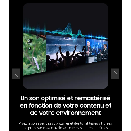
Un son optimisé et remastérisé
Prof
en fonction de votre contenu et
nui
de votre environnement
La techno
brui
Vivez le son avec des voix claires et des tonalités équilibrées.
téléspect
Le processeur avec IA de votre téléviseur reconnaît les
volume de