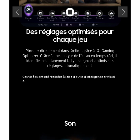
Des réglages optimisés pour
D
chaque jeu
accé
Plongez directement dans l’action grâce à l’AI Gaming
Optimizer. Grâce à une analyse de l’écran en temps réel, il
L'espace 
identifie instantanément le type de jeu et optimise les
les jeux d
réglages automatiquement.
plateforme
fonctio
Ces vidéos ont été réalisées à l’aide d’outils d’intelligence artificiell
e.
Les jeux e
s modèles 
ns jeux n
ion Inter
pte Samsu
Son