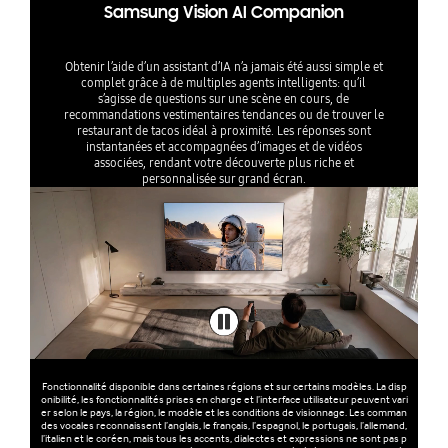
Samsung Vision AI Companion
Obtenir l’aide d’un assistant d’IA n’a jamais été aussi simple et
complet grâce à de multiples agents intelligents: qu’il
s’agisse de questions sur une scène en cours, de
recommandations vestimentaires tendances ou de trouver le
restaurant de tacos idéal à proximité. Les réponses sont
instantanées et accompagnées d’images et de vidéos
associées, rendant votre découverte plus riche et
personnalisée sur grand écran.
Fonctionnalité disponible dans certaines régions et sur certains modèles. La disp
onibilité, les fonctionnalités prises en charge et l’interface utilisateur peuvent vari
er selon le pays, la région, le modèle et les conditions de visionnage. Les comman
des vocales reconnaissent l’anglais, le français, l’espagnol, le portugais, l’allemand,
l’italien et le coréen, mais tous les accents, dialectes et expressions ne sont pas p