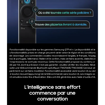
Fonctionnalité disponible sur les gammes Samsung Q7F et +. La disponibilité et le
s fonctionnalités prises en charge peuvent varier selon la région et les conditions
de visionnage. Les commandes vocales reconnaissent l'anglais, le français, l'espag
nol, le portugais, l'allemand, l'italien et le coréen, mais certains accents, dialectes e
t expressions ne sont pas reconnus. Cette fonctionnalité propose du contenu cr
éé par l'IA, dont la précision n'est pas garantie ; veuillez vérifier les résultats. Néce
ssite une télécommande Bluetooth spécifique (TM2560E/TM2360E) (vendue sé
parément sur certains modèles). Fonctionnalité accessible via le bouton IA ou via l
e bouton Accueil (appui long) de la télécommande sans bouton IA. Les images so
nt simulées à des fins d'illustration. Elles ont été générées avec l'aide d'outils d'IA.
L'intelligence sans effort
commence par une
conversation