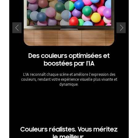
Des couleurs optimisées et
Un c
boostées par l'IA
des 
L'IA reconnaît chaque scène et améliore l'expression des
Profi
couleurs, rendant votre expérience visuelle plus vivante et
résolutio
dynamique.
contraste
La gamme 
de test in
ou des spéc
Pour QN80F
Couleurs réalistes. Vous méritez
le meilleur.