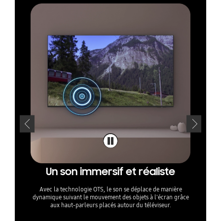
Un son immersif et réaliste
T
Avec la technologie OTS, le son se déplace de manière
dynamique suivant le mouvement des objets à l'écran grâce
La tech
aux haut-parleurs placés autour du téléviseur.
parleurs d
son Q-