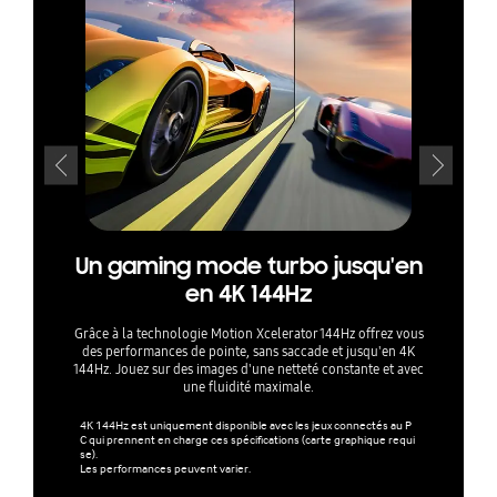
Un gaming mode turbo jusqu'en
Prof
en 4K 144Hz
l'op
Grâce à la technologie Motion Xcelerator 144Hz offrez vous
des performances de pointe, sans saccade et jusqu'en 4K
La
144Hz. Jouez sur des images d'une netteté constante et avec
automati
une fluidité maximale.
vous prop
tra
4K 144Hz est uniquement disponible avec les jeux connectés au P
C qui prennent en charge ces spécifications (carte graphique requi
Le mode de
se).
nsole et P
Les performances peuvent varier.