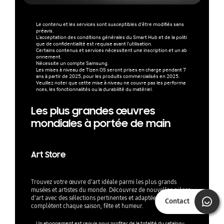
Le contenu et les services sont susceptibles d'être modifiés sans
préavis.
L'acceptation des conditions générales du Smart Hub et de la politi
que de confidentialité est requise avant l'utilisation.
Certains contenus et services nécessitent une inscription et un ab
onnement.
Nécessite un compte Samsung.
Les mises à niveau de Tizen OS seront prises en charge pendant 7
ans à partir de 2025, pour les produits commercialisés en 2025.
Veuillez noter que cette mise à niveau ne couvre pas les performa
nces, les fonctionnalités ou la durabilité du matériel.
Les plus grandes œuvres
mondiales à portée de main
Art Store
Trouvez votre œuvre d'art idéale parmi les plus grands
musées et artistes du monde. Découvrez de nouvelles pièces
d'art avec des sélections pertinentes et adaptées qui
Contact
complètent chaque saison, fête et humeur.
Un abonnement est requis pour profiter de la totalité du catalogu