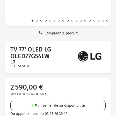
Micro-ondes
Sélection durable
Conseils
Con
Hac
Crê
Sac
Four encastrable
Conseils
Nos bons plans préparation culinaire, petite cuisine et
Voi
Tra
Voi
Voi
cuisson
Réfrigérateur
Nos bons plans TV Video et Son
Acc
Congélateur
Comparer le produit
Voi
Conseils
TV 77' OLED LG
Nos bons plans Gros Electromenager
OLED77G54LW
LG
OLED77G54LW
Avis
clients
2 590,00 €
Dont éco-participation 15,17 €
M'informer de sa disponibilité
Ou appelez-nous au 03 23 26 39 40