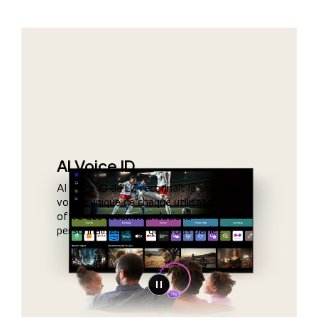
AI Voice ID
AI Voice ID de LG reconnaît la signature
vocale unique de chaque utilisateur et
offre des recommandations
personnalisées dès que vous parlez.