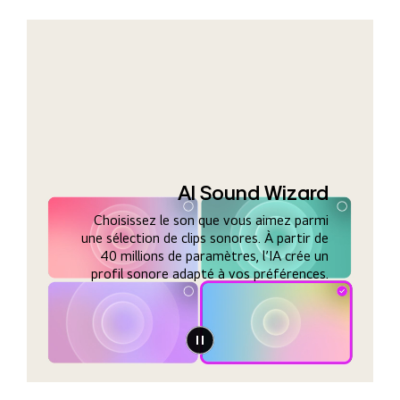
AI Sound Wizard
Choisissez le son que vous aimez parmi
une sélection de clips sonores. À partir de
40 millions de paramètres, l’IA crée un
profil sonore adapté à vos préférences.