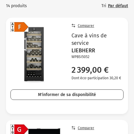
Micro-ondes
Sélection durable
Tri
Par défaut
14 produits
Conseils
C
H
C
Sa
Four encastrable
Conseils
Nos bons plans préparation culinaire, petite cuisine et
Vo
T
Vo
Vo
cuisson
Réfrigérateur
Nos bons plans TV Video et Son
Comparer
Ac
Cave à vins de
Congélateur
service
Vo
Conseils
LIEBHERR
WPBSI5052
Nos bons plans Gros Electromenager
2 399,00 €
Dont éco-participation 30,20 €
M'informer de sa disponibilité
Comparer