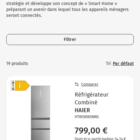
Micro-ondes
Sélection durable
stratégie et développe son concept de « Smart Home »
Conseils
préparant un avenir dans lequel tous les appareils ménagers
Con
Hac
Crê
Sac
Four encastrable
Conseils
seront connectés.
Nos bons plans préparation culinaire, petite cuisine et
Voi
Tra
Voi
Voi
cuisson
Réfrigérateur
Nos bons plans TV Video et Son
Acc
Congélateur
Filtrer
Voi
Conseils
Nos bons plans Gros Electromenager
Tri
Par défaut
19 produits
Comparer
Réfrigérateur
Combiné
HAIER
HTW5618ENMG
799,00 €
Dont éco-participation 24,24 €