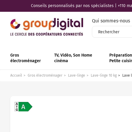
Conseils personnalisés par nos spécialistes | +110 mag
Qui sommes-nous
Gros
TV, Vidéo, Son Home
Préparation 
électroménager
cinéma
Petite cuisi
Accueil
Gros électroménager
Lave-linge
Lave-linge 10 kg
Lave l