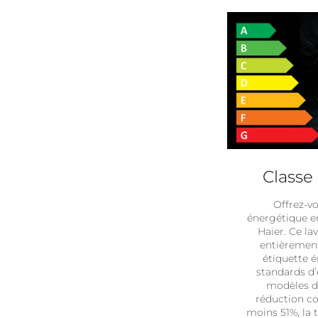
Classe
Offrez-vo
énergétique en
Haier. Ce la
entièrement
étiquette é
standards d’
modèles de
réduction co
moins 51%, la 