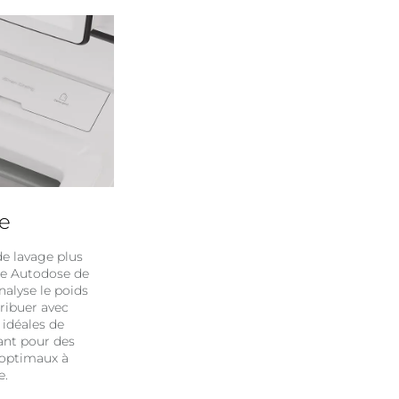
e
e lavage plus
me Autodose de
nalyse le poids
tribuer avec
 idéales de
ant pour des
 optimaux à
e.