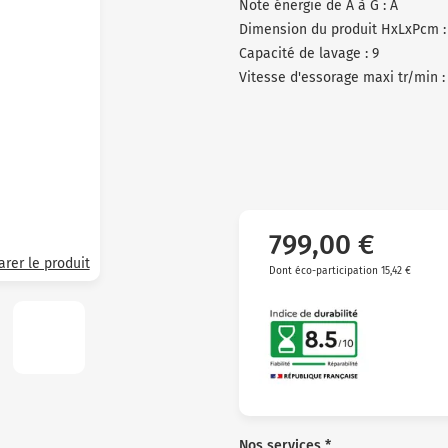
Note énergie de A à G : A
Dimension du produit HxLxPcm :
Capacité de lavage : 9
Vitesse d'essorage maxi tr/min :
799,00 €
rer le produit
Dont éco-participation 15,42 €
Nos services *