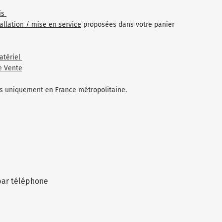
is
tallation / mise en service
proposées dans votre panier
atériel
e Vente
les uniquement en France métropolitaine.
par téléphone