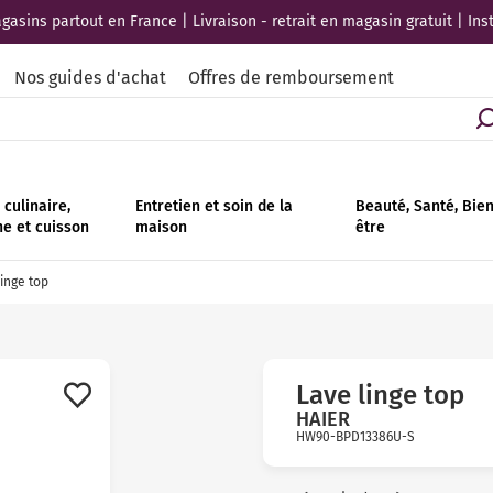
asins partout en France | Livraison - retrait en magasin gratuit | Ins
Nos guides d'achat
Offres de remboursement
culinaire,
Entretien et soin de la
Beauté, Santé, Bie
ne et cuisson
maison
être
inge top
Lave linge top
HAIER
HW90-BPD13386U-S
Avis
clients