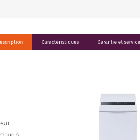
escription
Caractéristiques
Garantie et servic
6U1
étique A