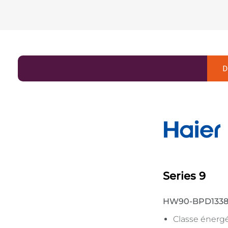
D
Series 9
HW90-BPD1338
Classe énerg