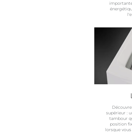
importante
énergétiqu
l'
Découvrez
supérieur : 
tambour qu
position fi
lorsque vous 