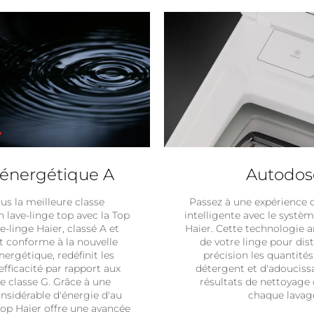
 énergétique A
Autodos
us la meilleure classe
Passez à une expérience d
 lave-linge top avec la Top
intelligente avec le systè
ve-linge Haier, classé A et
Haier. Cette technologie a
 conforme à la nouvelle
de votre linge pour dis
nergétique, redéfinit les
précision les quantités
efficacité par rapport aux
détergent et d'adouciss
 classe G. Grâce à une
résultats de nettoyage
nsidérable d'énergie d'au
chaque lavag
top Haier offre une avancée