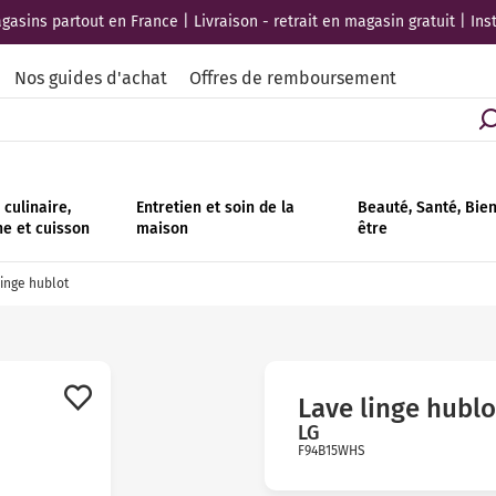
asins partout en France | Livraison - retrait en magasin gratuit | Ins
Nos guides d'achat
Offres de remboursement
culinaire,
Entretien et soin de la
Beauté, Santé, Bie
ne et cuisson
maison
être
inge hublot
Lave linge hublo
LG
F94B15WHS
Avis
clients