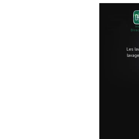
Les la
lavage