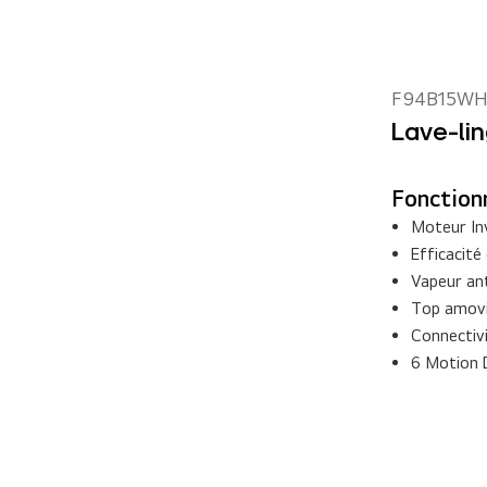
F94B15WH
Lave-lin
Fonctionn
Moteur In
Efficacité
Vapeur an
Top amovi
Connectivi
6 Motion 