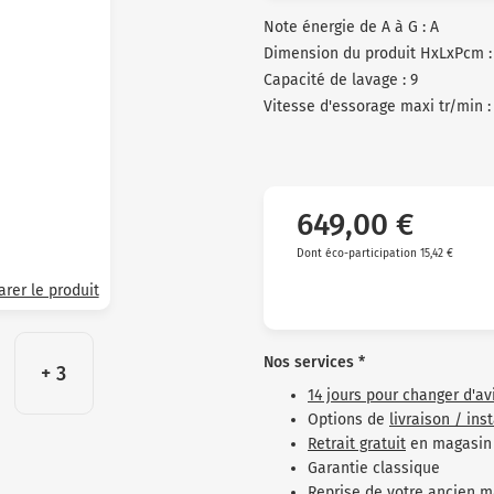
Note énergie de A à G : A
Dimension du produit HxLxPcm : 
Capacité de lavage : 9
Vitesse d'essorage maxi tr/min :
649,00 €
Dont éco-participation 15,42 €
rer le produit
Nos services *
+ 3
14 jours pour changer d'av
Options de
livraison / ins
Retrait gratuit
en magasin
Garantie classique
Reprise de votre ancien m