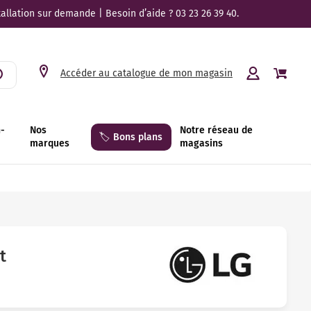
tallation sur demande | Besoin d’aide ? 03 23 26 39 40.
Accéder au catalogue de mon magasin
n-
Nos
Notre réseau de
🏷️ Bons plans
marques
magasins
t