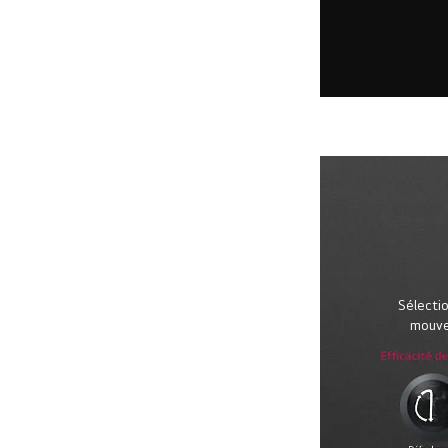
Sélecti
mouve