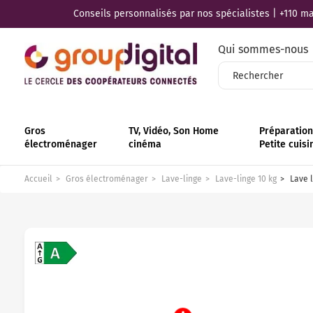
Conseils personnalisés par nos spécialistes | +110 mag
Qui sommes-nous
Gros
TV, Vidéo, Son Home
Préparation 
électroménager
cinéma
Petite cuisi
Accueil
Gros électroménager
Lave-linge
Lave-linge 10 kg
Lave l