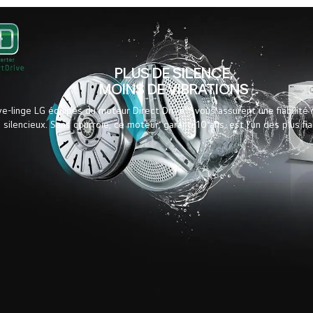
PLUS DE SILENCE,
MOINS DE VIBRATIONS
ve-linge LG équipés du moteur Direct Drive™ vous assurent une fiabilit
 silencieux. Sans courroie, ce moteur, garanti 10 ans, est l'un des plus fi