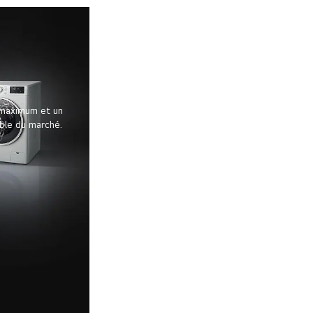
é maximum et un
able du marché.