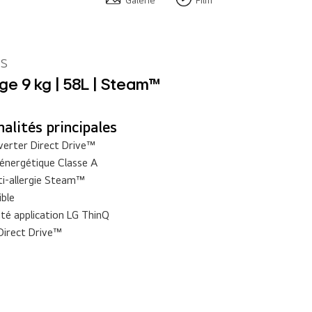
Galerie
Film
S
ge 9 kg | 58L | Steam™
alités principales
verter Direct Drive™
 énergétique Classe A
ti-allergie Steam™
ble
té application LG ThinQ
Direct Drive™