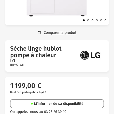
Micro-ondes
Sélection durable
Conseils
Con
Hac
Crê
Sac
Four encastrable
Conseils
Nos bons plans préparation culinaire, petite cuisine et
Voi
Tra
Voi
Voi
cuisson
Réfrigérateur
Nos bons plans TV Video et Son
Acc
Congélateur
Comparer le produit
Voi
Conseils
Sèche linge hublot
Nos bons plans Gros Electromenager
pompe à chaleur
LG
RH9X71WH
Avis
clients
1 199,00 €
Dont éco-participation 15,42 €
M'informer de sa disponibilité
Ou appelez-nous au 03 23 26 39 40