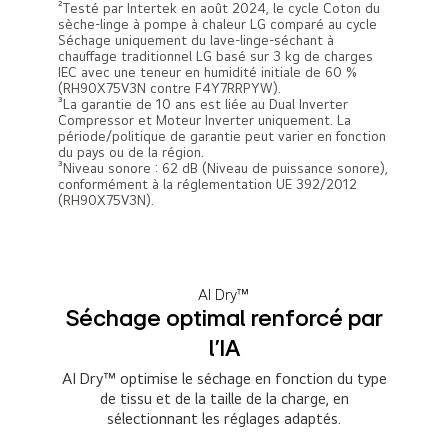
²Testé par Intertek en août 2024, le cycle Coton du
sèche-linge à pompe à chaleur LG comparé au cycle
Séchage uniquement du lave-linge-séchant à
chauffage traditionnel LG basé sur 3 kg de charges
IEC avec une teneur en humidité initiale de 60 %
(RH90X75V3N contre F4Y7RRPYW).
³La garantie de 10 ans est liée au Dual Inverter
Compressor et Moteur Inverter uniquement. La
période/politique de garantie peut varier en fonction
du pays ou de la région.
³Niveau sonore : 62 dB (Niveau de puissance sonore),
conformément à la réglementation UE 392/2012
(RH90X75V3N).
AI Dry™
Séchage optimal renforcé par
l'IA
AI Dry™ optimise le séchage en fonction du type
de tissu et de la taille de la charge, en
sélectionnant les réglages adaptés.