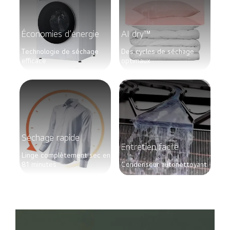
Économies d’énergie
AI dry™
Technologie de séchage
Des cycles de séchage
efficace
optimaux
Séchage rapide
Entretien facile
Linge complètement sec en
81 minutes
Condenseur autonettoyant