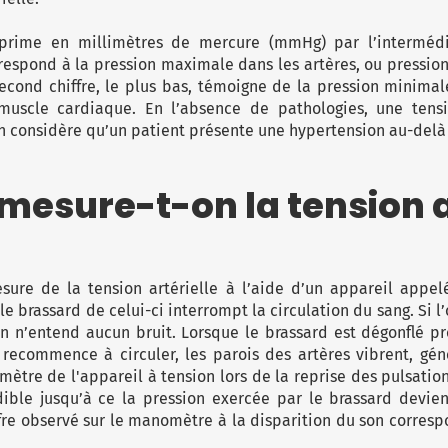
exprime en millimètres de mercure (mmHg) par l’intermédi
rrespond à la pression maximale dans les artères, ou pressi
econd chiffre, le plus bas, témoigne de la pression minimal
uscle cardiaque. En l’absence de pathologies, une tensi
 considère qu’un patient présente une hypertension au-del
sure-t-on la tension ar
ure de la tension artérielle à l’aide d’un appareil appel
le brassard de celui-ci interrompt la circulation du sang. Si 
on n’entend aucun bruit. Lorsque le brassard est dégonflé pr
recommence à circuler, les parois des artères vibrent, gé
omètre de l'appareil à tension lors de la reprise des pulsatio
dible jusqu’à ce la pression exercée par le brassard devien
ffre observé sur le manomètre à la disparition du son corresp