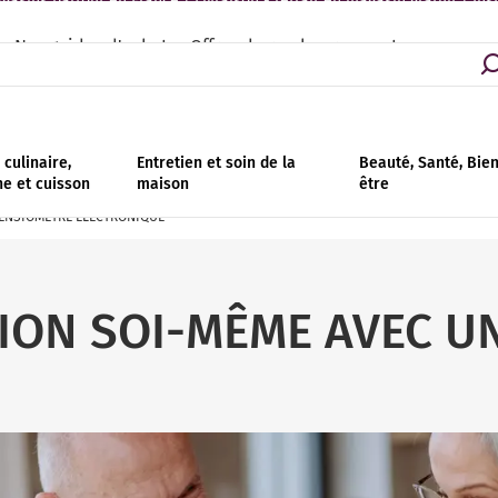
asins partout en France | Livraison - retrait en magasin gratuit | Ins
Nos guides d'achat
Offres de remboursement
culinaire,
Entretien et soin de la
Beauté, Santé, Bie
ne et cuisson
maison
être
TENSIOMÈTRE ÉLECTRONIQUE
SION SOI-MÊME AVEC U