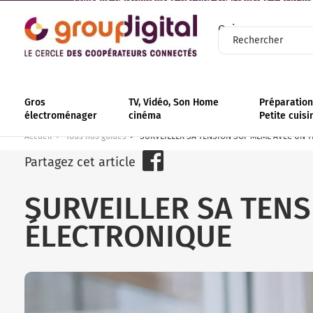
Conseils personnalisés par nos spécialistes | +110 mag
Qui sommes-nous
Gros
TV, Vidéo, Son Home
Préparation 
électroménager
cinéma
Petite cuisi
Accueil
Tous nos guides
SURVEILLER SA TENSION SOI-MÊME AVEC UN 
Partagez cet article
SURVEILLER SA TEN
ÉLECTRONIQUE