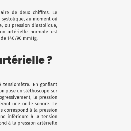
aire de deux chiffres. Le
on systolique, au moment où
e, ou pression diastolique,
on artérielle normale est
à de 140/90 mmHg.
térielle ?
é tensiomètre. En gonflant
l’on pose un stéthoscope sur
ogressivement, la pression
nérant une onde sonore. Le
ns correspond à la pression
ne inférieure à la tension
ond à la pression artérielle