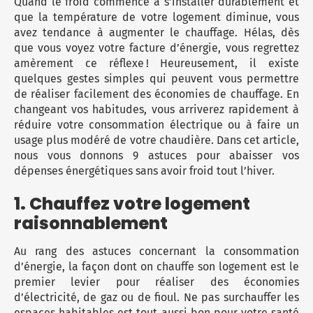
Quand le froid commence à s’installer durablement et
Micro-ondes
Sélection durable
que la température de votre logement diminue, vous
Conseils
Con
Hac
Crê
Sac
avez tendance à augmenter le
chauffage
. Hélas, dès
Four encastrable
Conseils
Nos bons plans préparation culinaire, petite cuisine et
que vous voyez votre facture d’énergie, vous regrettez
Voi
Tra
Voi
Voi
cuisson
Réfrigérateur
Nos bons plans TV Video et Son
amèrement ce réflexe ! Heureusement, il existe
Acc
quelques gestes simples qui peuvent vous permettre
Congélateur
de réaliser facilement des économies de chauffage. En
Voi
changeant vos habitudes, vous arriverez rapidement à
Conseils
réduire votre consommation électrique ou à faire un
usage plus modéré de votre chaudière. Dans cet article,
Nos bons plans Gros Electromenager
nous vous donnons 9 astuces pour abaisser vos
dépenses énergétiques sans avoir froid tout l’hiver.
1. Chauffez votre logement
raisonnablement
Au rang des astuces concernant la consommation
d’énergie, la façon dont on chauffe son logement est le
premier levier pour réaliser des économies
d’électricité, de gaz ou de fioul. Ne pas surchauffer les
espaces habitables est tout aussi bon pour votre santé