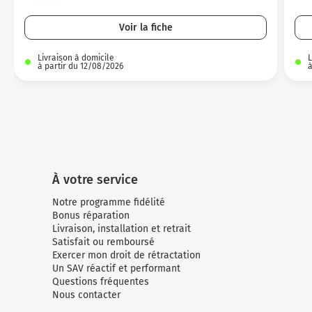
Micro-ondes
Sélection durable
Conseils
Con
Hac
Crê
Sac
Voir la fiche
Four encastrable
Conseils
Nos bons plans préparation culinaire, petite cuisine et
Voi
Tra
Voi
Voi
cuisson
Livraison à domicile
L
Réfrigérateur
Nos bons plans TV Video et Son
à partir du 12/08/2026
à
Acc
Congélateur
Voi
Conseils
Nos bons plans Gros Electromenager
À votre service
Notre programme fidélité
Bonus réparation
Livraison, installation et retrait
Satisfait ou remboursé
Exercer mon droit de rétractation
Un SAV réactif et performant
Questions fréquentes
Nous contacter