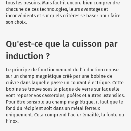
Micro-ondes
Sélection durable
tous les besoins. Mais faut-il encore bien comprendre
Conseils
chacune de ces technologies, leurs avantages et
Con
Hac
Crê
Sac
Four encastrable
Conseils
inconvénients et sur quels critères se baser pour faire
Nos bons plans préparation culinaire, petite cuisine et
Voi
Tra
Voi
Voi
son choix.
cuisson
Réfrigérateur
Nos bons plans TV Video et Son
Acc
Congélateur
Qu'est-ce que la cuisson par
Voi
Conseils
induction ?
Nos bons plans Gros Electromenager
Le principe de fonctionnement de l’induction repose
sur un champ magnétique créé par une bobine de
cuivre dans laquelle passe un courant électrique. Cette
bobine se trouve sous la plaque de verre sur laquelle
vont reposer vos casseroles, poêles et autres ustensiles.
Pour être sensible au champ magnétique, il faut que le
fond du récipient soit dans un métal ferreux
uniquement. Cela comprend l’acier émaillé, la fonte ou
l’inox.